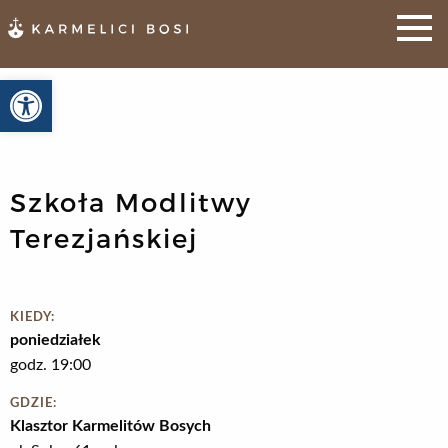
Otwórz pasek narzędzi
Szkoła Modlitwy
Terezjańskiej
KIEDY:
poniedziałek
godz. 19:00
GDZIE:
Klasztor Karmelitów Bosych